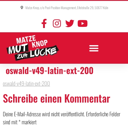
Matze Knop, c/o Pool-Position-Management, Eifelstraße 29, 50677 Köln
oswald-v49-latin-ext-200
oswald-v49-latin-ext-200
Schreibe einen Kommentar
Deine E-Mail-Adresse wird nicht veröffentlicht.
Erforderliche Felder
sind mit
*
markiert