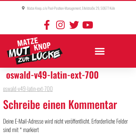
Matze Knop, c/o Pool-Position-Management, Eifelstraße 29, 50677 Köln
oswald-v49-latin-ext-700
oswald-v49-latin-ext-700
Schreibe einen Kommentar
Deine E-Mail-Adresse wird nicht veröffentlicht.
Erforderliche Felder
sind mit
*
markiert