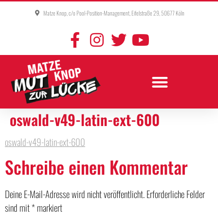
Matze Knop, c/o Pool-Position-Management, Eifelstraße 29, 50677 Köln
oswald-v49-latin-ext-600
oswald-v49-latin-ext-600
Schreibe einen Kommentar
Deine E-Mail-Adresse wird nicht veröffentlicht.
Erforderliche Felder
sind mit
*
markiert