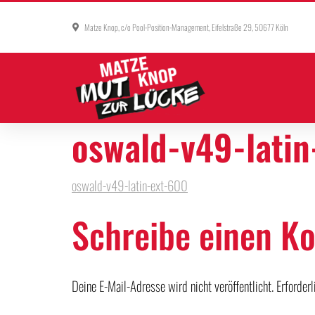
Matze Knop, c/o Pool-Position-Management, Eifelstraße 29, 50677 Köln
oswald-v49-lati
oswald-v49-latin-ext-600
Schreibe einen 
Deine E-Mail-Adresse wird nicht veröffentlicht.
Erforder