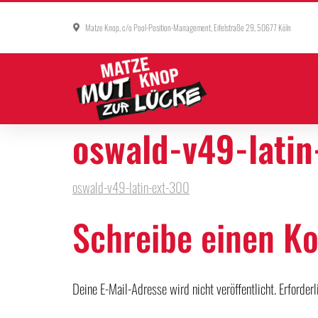
Matze Knop, c/o Pool-Position-Management, Eifelstraße 29, 50677 Köln
oswald-v49-latin
oswald-v49-latin-ext-300
Schreibe einen 
Deine E-Mail-Adresse wird nicht veröffentlicht.
Erforder