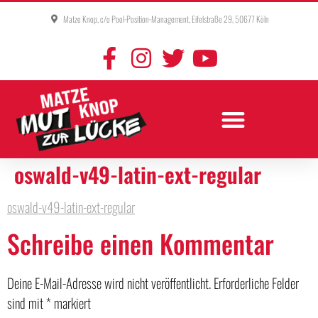
Matze Knop, c/o Pool-Position-Management, Eifelstraße 29, 50677 Köln
oswald-v49-latin-ext-regular
oswald-v49-latin-ext-regular
Schreibe einen Kommentar
Deine E-Mail-Adresse wird nicht veröffentlicht.
Erforderliche Felder
sind mit
*
markiert